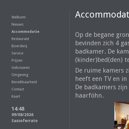
Accommodat
Welkom!
Nieuws
Accommodatie
Op de begane gron
Restaurant
bevinden zich 4 g
Boerderij
badkamer. De kame
Service
(kinder)bed(den) t
Prijzen
Gebouwen
De ruime kamers zij
Omgeving
heeft een TV en in 
Bereikbaarheid
De badkamers zijn 
Contact
haarföhn.
Kaart
14:48
09/08/2026
Sassoferrato