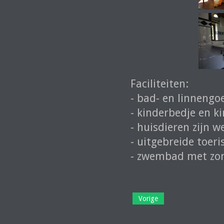
Faciliteiten:
- bad- en linnengo
- kinderbedje en ki
- huisdieren zijn w
- uitgebreide toeri
- zwembad met zo
Vorige